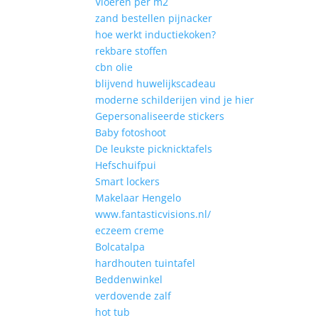
Vloeren per m2
zand bestellen pijnacker
hoe werkt inductiekoken?
rekbare stoffen
cbn olie
blijvend huwelijkscadeau
moderne schilderijen vind je hier
Gepersonaliseerde stickers
Baby fotoshoot
De leukste picknicktafels
Hefschuifpui
Smart lockers
Makelaar Hengelo
www.fantasticvisions.nl/
eczeem creme
Bolcatalpa
hardhouten tuintafel
Beddenwinkel
verdovende zalf
hot tub