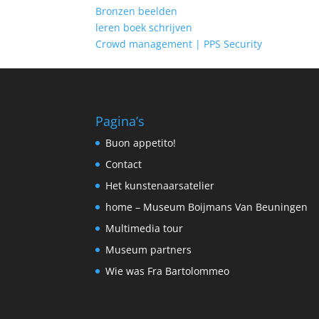
Bronzen beelden
leren boek schrijven
Crowd management | PPS Security
Pagina’s
Buon appetito!
Contact
Het kunstenaarsatelier
home – Museum Boijmans Van Beuningen
Multimedia tour
Museum partners
Wie was Fra Bartolommeo